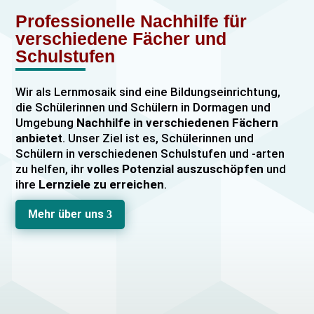
Professionelle Nachhilfe für
verschiedene Fächer und
Schulstufen
Wir als Lernmosaik sind eine Bildungseinrichtung,
die Schülerinnen und Schülern in Dormagen und
Umgebung
Nachhilfe in verschiedenen Fächern
anbietet
. Unser Ziel ist es, Schülerinnen und
Schülern in verschiedenen Schulstufen und -arten
zu helfen, ihr
volles Potenzial auszuschöpfen
und
ihre
Lernziele zu erreichen
.
Unser Nachhilfeangebot umfasst
Einzelnachhilfe
Mehr über uns
3
sowie
Gruppennachhilfe
für verschiedene Fächer,
darunter
Mathematik, Englisch und Deutsch
viele
mehr. Unsere Lehrkräfte sind hochqualifiziert und
verfügen über
umfangreiche Erfahrung
im
Unterrichten von Schülerinnen und Schülern jeden
Alters und jeder Leistungsstufe. Wir bieten auch