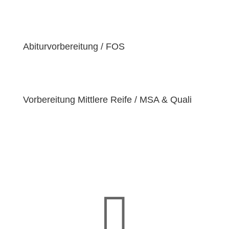
der Überzeugung sind, dass jeder Schüler
einzigartige
Bedürfnisse
hat. Deshalb sind wir
bestrebt, diese Bedürfnisse zu erfüllen und unseren
Schülern dabei zu helfen, ihre
Fähigkeiten und
Abiturvorbereitung / FOS
Talente
zu entfalten.
Vorbereitung Mittlere Reife / MSA & Quali
