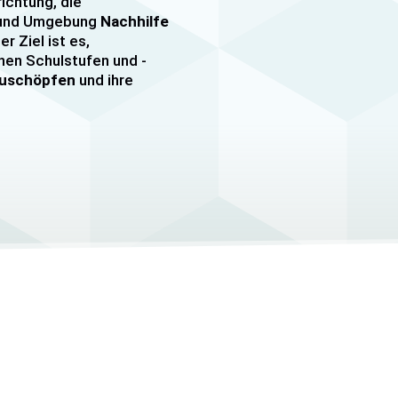
richtung, die
n und Umgebung
Nachhilfe
er Ziel ist es,
nen Schulstufen und -
szuschöpfen
und ihre
nachhilfe
sowie
er, darunter
e mehr. Unsere Lehrkräfte
mfangreiche Erfahrung
hülern jeden Alters und
ezielle
eitungskurse sowie
/MSA und Quali
an.
elle Betreuung
, um den
Schüler gerecht zu
auf die Bedürfnisse und
 Schüler abgestimmt und
helfen, ihre
Lernziele zu