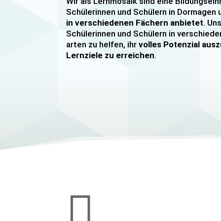
Wir als Lernmosaik sind eine Bildungsein
Schülerinnen und Schülern in Dormage
in verschiedenen Fächern anbietet
. Uns
Schülerinnen und Schülern in verschiede
arten zu helfen, ihr
volles Potenzial au
Lernziele zu erreichen
.
Unser Nachhilfeangebot umfasst
Einzel
Gruppennachhilfe
für verschiedene Fäch
Mathematik, Englisch und Deutsch
viel
sind hochqualifiziert und verfügen über
u
im Unterrichten von Schülerinnen und Sc
jeder Leistungsstufe. Wir bieten auch
sp
Abiturvorbereitungskurse, FOS-Vorber
Vorbereitungskurse für Mittlere Reife
Wir legen großen Wert auf eine
individu
Bedürfnissen unserer Schülerinnen und 
werden. Unsere Nachhilfeangebote sind 

den Lernstand unserer Schülerinnen und
zielen darauf ab, ihnen effektiv dabei zu 