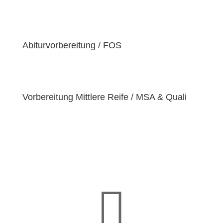
der Überzeugung sind, dass jeder Schüler
einzigartige
Bedürfnisse
hat. Deshalb sind wir
bestrebt, diese Bedürfnisse zu erfüllen und unseren
Schülern dabei zu helfen, ihre
Fähigkeiten und
Abiturvorbereitung / FOS
Talente
zu entfalten.
Vorbereitung Mittlere Reife / MSA & Quali
