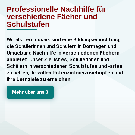
Professionelle Nachhilfe für
verschiedene Fächer und
Schulstufen
Wir als Lernmosaik sind eine Bildungseinrichtung,
die Schülerinnen und Schülern in Dormagen und
Umgebung
Nachhilfe in verschiedenen Fächern
anbietet
. Unser Ziel ist es, Schülerinnen und
Schülern in verschiedenen Schulstufen und -arten
zu helfen, ihr
volles Potenzial auszuschöpfen
und
ihre
Lernziele zu erreichen
.
Unser Nachhilfeangebot umfasst
Einzelnachhilfe
Mehr über uns
3
sowie
Gruppennachhilfe
für verschiedene Fächer,
darunter
Mathematik, Englisch und Deutsch
viele
mehr. Unsere Lehrkräfte sind hochqualifiziert und
verfügen über
umfangreiche Erfahrung
im
Unterrichten von Schülerinnen und Schülern jeden
Alters und jeder Leistungsstufe. Wir bieten auch