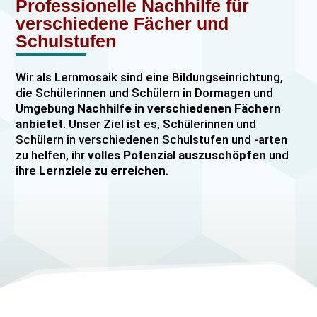
Professionelle Nachhilfe für
verschiedene Fächer und
Schulstufen
Wir als Lernmosaik sind eine Bildungseinrichtung,
die Schülerinnen und Schülern in Dormagen und
Umgebung
Nachhilfe in verschiedenen Fächern
anbietet
. Unser Ziel ist es, Schülerinnen und
Schülern in verschiedenen Schulstufen und -arten
zu helfen, ihr
volles Potenzial auszuschöpfen
und
ihre
Lernziele zu erreichen
.
Unser Nachhilfeangebot umfasst
Einzelnachhilfe
sowie
Gruppennachhilfe
für verschiedene Fächer,
darunter
Mathematik, Englisch und Deutsch
viele
mehr. Unsere Lehrkräfte sind hochqualifiziert und
verfügen über
umfangreiche Erfahrung
im
Unterrichten von Schülerinnen und Schülern jeden
Alters und jeder Leistungsstufe. Wir bieten auch
spezielle Abiturvorbereitungskurse, FOS-