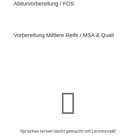
einzigartige
Abiturvorbereitung / FOS
Bedürfnisse
hat. Deshalb sind wir
bestrebt, diese Bedürfnisse zu erfüllen und unseren
Schülern dabei zu helfen, ihre
Fähigkeiten und
Talente
zu entfalten.
Vorbereitung Mittlere Reife / MSA & Quali

Sprachen lernen leicht gemacht mit Lernmosaik!