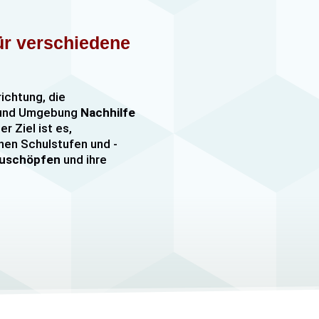
für verschiedene
richtung, die
n und Umgebung
Nachhilfe
er Ziel ist es,
nen Schulstufen und -
szuschöpfen
und ihre
nachhilfe
sowie
er, darunter
e mehr. Unsere Lehrkräfte
mfangreiche Erfahrung
hülern jeden Alters und
ezielle
eitungskurse sowie
/MSA und Quali
an.