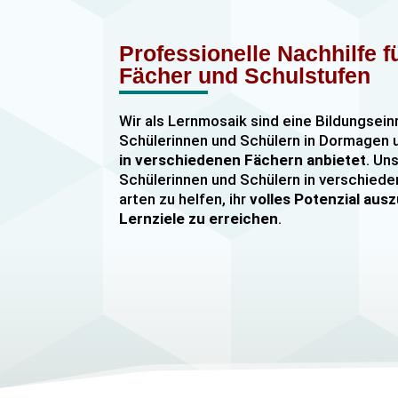
Professionelle Nachhilfe 
Fächer und Schulstufen
Wir als Lernmosaik sind eine Bildungsein
Schülerinnen und Schülern in Dormage
in verschiedenen Fächern anbietet
. Uns
Schülerinnen und Schülern in verschiede
arten zu helfen, ihr
volles Potenzial au
Lernziele zu erreichen
.
Unser Nachhilfeangebot umfasst
Einzel
Gruppennachhilfe
für verschiedene Fäch
Mathematik, Englisch und Deutsch
viel
sind hochqualifiziert und verfügen über
u
im Unterrichten von Schülerinnen und Sc
jeder Leistungsstufe. Wir bieten auch
sp
Abiturvorbereitungskurse, FOS-Vorber
Vorbereitungskurse für Mittlere Reife