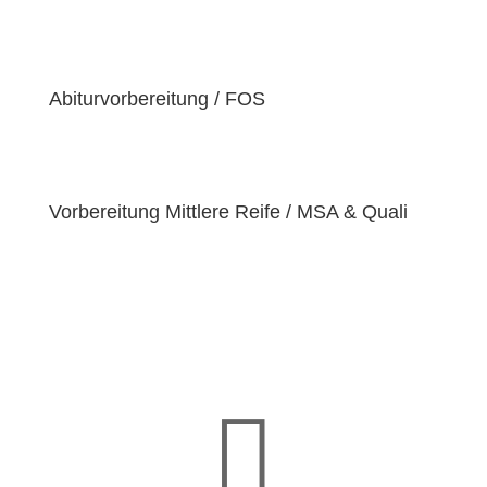
der Überzeugung sind, dass jeder Schüler
einzigartige
Bedürfnisse
hat. Deshalb sind wir
bestrebt, diese Bedürfnisse zu erfüllen und unseren
Schülern dabei zu helfen, ihre
Fähigkeiten und
Abiturvorbereitung / FOS
Talente
zu entfalten.
Vorbereitung Mittlere Reife / MSA & Quali
