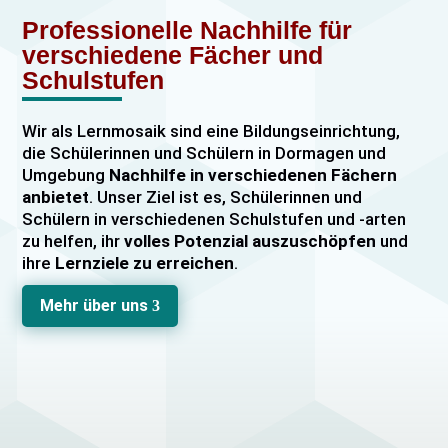
Professionelle Nachhilfe für
verschiedene Fächer und
Schulstufen
Wir als Lernmosaik sind eine Bildungseinrichtung,
die Schülerinnen und Schülern in Dormagen und
Umgebung
Nachhilfe in verschiedenen Fächern
anbietet
. Unser Ziel ist es, Schülerinnen und
Schülern in verschiedenen Schulstufen und -arten
zu helfen, ihr
volles Potenzial auszuschöpfen
und
ihre
Lernziele zu erreichen
.
Unser Nachhilfeangebot umfasst
Einzelnachhilfe
Mehr über uns
3
sowie
Gruppennachhilfe
für verschiedene Fächer,
darunter
Mathematik, Englisch und Deutsch
viele
mehr. Unsere Lehrkräfte sind hochqualifiziert und
verfügen über
umfangreiche Erfahrung
im
Unterrichten von Schülerinnen und Schülern jeden
Alters und jeder Leistungsstufe. Wir bieten auch