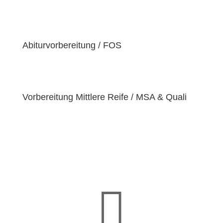
der Überzeugung sind, dass jeder Schüler
einzigartige
Bedürfnisse
hat. Deshalb sind wir
bestrebt, diese Bedürfnisse zu erfüllen und unseren
Schülern dabei zu helfen, ihre
Fähigkeiten und
Abiturvorbereitung / FOS
Talente
zu entfalten.
Vorbereitung Mittlere Reife / MSA & Quali
