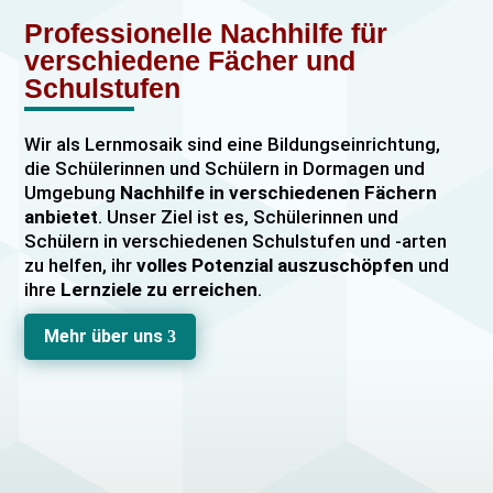
Professionelle Nachhilfe für
verschiedene Fächer und
Schulstufen
Wir als Lernmosaik sind eine Bildungseinrichtung,
die Schülerinnen und Schülern in Dormagen und
Umgebung
Nachhilfe in verschiedenen Fächern
anbietet
. Unser Ziel ist es, Schülerinnen und
Schülern in verschiedenen Schulstufen und -arten
zu helfen, ihr
volles Potenzial auszuschöpfen
und
ihre
Lernziele zu erreichen
.
Unser Nachhilfeangebot umfasst
Einzelnachhilfe
Mehr über uns
3
sowie
Gruppennachhilfe
für verschiedene Fächer,
darunter
Mathematik, Englisch und Deutsch
viele
mehr. Unsere Lehrkräfte sind hochqualifiziert und
verfügen über
umfangreiche Erfahrung
im
Unterrichten von Schülerinnen und Schülern jeden
Alters und jeder Leistungsstufe. Wir bieten auch