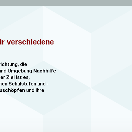
für verschiedene
richtung, die
n und Umgebung
Nachhilfe
er Ziel ist es,
nen Schulstufen und -
szuschöpfen
und ihre
nachhilfe
sowie
er, darunter
e mehr. Unsere Lehrkräfte
mfangreiche Erfahrung