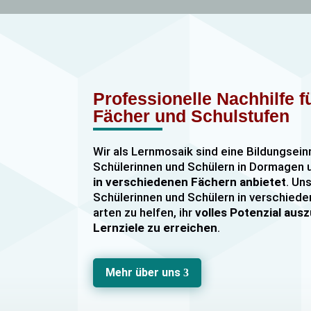
Professionelle Nachhilfe 
Fächer und Schulstufen
Wir als Lernmosaik sind eine Bildungsein
Schülerinnen und Schülern in Dormage
in verschiedenen Fächern anbietet
. Uns
Schülerinnen und Schülern in verschiede
arten zu helfen, ihr
volles Potenzial au
Lernziele zu erreichen
.
Unser Nachhilfeangebot umfasst
Einzel
Gruppennachhilfe
für verschiedene Fäch
Mehr über uns
3
Mathematik, Englisch und Deutsch
viel
sind hochqualifiziert und verfügen über
u