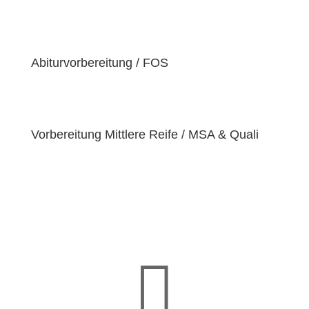
der Überzeugung sind, dass jeder Schüler
einzigartige
Bedürfnisse
hat. Deshalb sind wir
bestrebt, diese Bedürfnisse zu erfüllen und unseren
Schülern dabei zu helfen, ihre
Fähigkeiten und
Abiturvorbereitung / FOS
Talente
zu entfalten.
Vorbereitung Mittlere Reife / MSA & Quali
