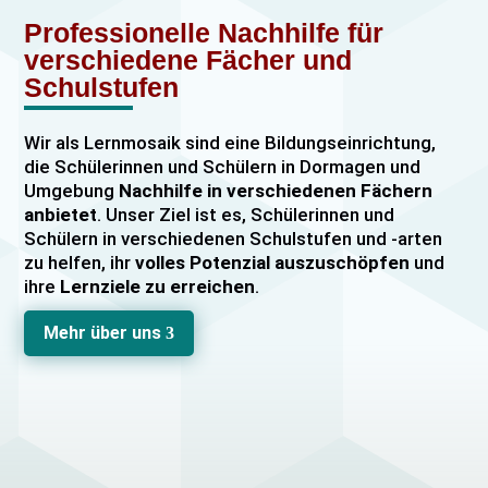
Professionelle Nachhilfe für
verschiedene Fächer und
Schulstufen
Wir als Lernmosaik sind eine Bildungseinrichtung,
die Schülerinnen und Schülern in Dormagen und
Umgebung
Nachhilfe in verschiedenen Fächern
anbietet
. Unser Ziel ist es, Schülerinnen und
Schülern in verschiedenen Schulstufen und -arten
zu helfen, ihr
volles Potenzial auszuschöpfen
und
ihre
Lernziele zu erreichen
.
Unser Nachhilfeangebot umfasst
Einzelnachhilfe
Mehr über uns
3
sowie
Gruppennachhilfe
für verschiedene Fächer,
darunter
Mathematik, Englisch und Deutsch
viele
mehr. Unsere Lehrkräfte sind hochqualifiziert und
verfügen über
umfangreiche Erfahrung
im
Unterrichten von Schülerinnen und Schülern jeden
Alters und jeder Leistungsstufe. Wir bieten auch