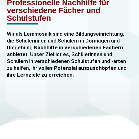
Professionelle Nachhilfe für
verschiedene Fächer und
Schulstufen
Wir als Lernmosaik sind eine Bildungseinrichtung,
die Schülerinnen und Schülern in Dormagen und
Umgebung
Nachhilfe in verschiedenen Fächern
anbietet
. Unser Ziel ist es, Schülerinnen und
Schülern in verschiedenen Schulstufen und -arten
zu helfen, ihr
volles Potenzial auszuschöpfen
und
ihre
Lernziele zu erreichen
.
Unser Nachhilfeangebot umfasst
Einzelnachhilfe
sowie
Gruppennachhilfe
für verschiedene Fächer,
darunter
Mathematik, Englisch und Deutsch
viele
mehr. Unsere Lehrkräfte sind hochqualifiziert und
verfügen über
umfangreiche Erfahrung
im
Unterrichten von Schülerinnen und Schülern jeden
Alters und jeder Leistungsstufe. Wir bieten auch
spezielle Abiturvorbereitungskurse, FOS-