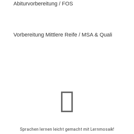
einzigartige
Abiturvorbereitung / FOS
Bedürfnisse
hat. Deshalb sind wir
bestrebt, diese Bedürfnisse zu erfüllen und unseren
Schülern dabei zu helfen, ihre
Fähigkeiten und
Talente
zu entfalten.
Vorbereitung Mittlere Reife / MSA & Quali

Sprachen lernen leicht gemacht mit Lernmosaik!