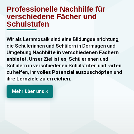
Professionelle Nachhilfe für
verschiedene Fächer und
Schulstufen
Wir als Lernmosaik sind eine Bildungseinrichtung,
die Schülerinnen und Schülern in Dormagen und
Umgebung
Nachhilfe in verschiedenen Fächern
anbietet
. Unser Ziel ist es, Schülerinnen und
Schülern in verschiedenen Schulstufen und -arten
zu helfen, ihr
volles Potenzial auszuschöpfen
und
ihre
Lernziele zu erreichen
.
Unser Nachhilfeangebot umfasst
Einzelnachhilfe
Mehr über uns
3
sowie
Gruppennachhilfe
für verschiedene Fächer,
darunter
Mathematik, Englisch und Deutsch
viele
mehr. Unsere Lehrkräfte sind hochqualifiziert und
verfügen über
umfangreiche Erfahrung
im
Unterrichten von Schülerinnen und Schülern jeden
Alters und jeder Leistungsstufe. Wir bieten auch