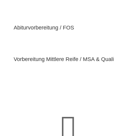
der Überzeugung sind, dass jeder Schüler
einzigartige
Bedürfnisse
hat. Deshalb sind wir
bestrebt, diese Bedürfnisse zu erfüllen und unseren
Schülern dabei zu helfen, ihre
Fähigkeiten und
Abiturvorbereitung / FOS
Talente
zu entfalten.
Vorbereitung Mittlere Reife / MSA & Quali
