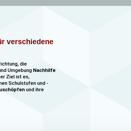
für verschiedene
richtung, die
n und Umgebung
Nachhilfe
er Ziel ist es,
nen Schulstufen und -
szuschöpfen
und ihre
nachhilfe
sowie
er, darunter
e mehr. Unsere Lehrkräfte
mfangreiche Erfahrung