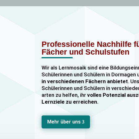
Professionelle Nachhilfe 
Fächer und Schulstufen
Wir als Lernmosaik sind eine Bildungsein
Schülerinnen und Schülern in Dormage
in verschiedenen Fächern anbietet
. Uns
Schülerinnen und Schülern in verschiede
arten zu helfen, ihr
volles Potenzial au
Lernziele zu erreichen
.
Unser Nachhilfeangebot umfasst
Einzel
Gruppennachhilfe
für verschiedene Fäch
Mehr über uns
3
Mathematik, Englisch und Deutsch
viel
sind hochqualifiziert und verfügen über
u