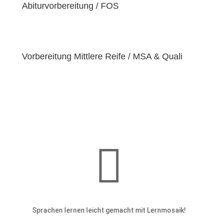
einzigartige
Abiturvorbereitung / FOS
Bedürfnisse
hat. Deshalb sind wir
bestrebt, diese Bedürfnisse zu erfüllen und unseren
Schülern dabei zu helfen, ihre
Fähigkeiten und
Talente
zu entfalten.
Vorbereitung Mittlere Reife / MSA & Quali

Sprachen lernen leicht gemacht mit Lernmosaik!