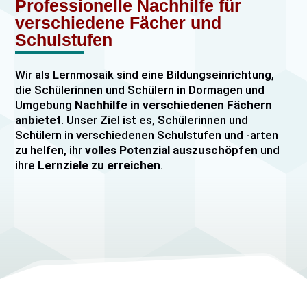
Professionelle Nachhilfe für
verschiedene Fächer und
Schulstufen
Wir als Lernmosaik sind eine Bildungseinrichtung,
die Schülerinnen und Schülern in Dormagen und
Umgebung
Nachhilfe in verschiedenen Fächern
anbietet
. Unser Ziel ist es, Schülerinnen und
Schülern in verschiedenen Schulstufen und -arten
zu helfen, ihr
volles Potenzial auszuschöpfen
und
ihre
Lernziele zu erreichen
.
Unser Nachhilfeangebot umfasst
Einzelnachhilfe
sowie
Gruppennachhilfe
für verschiedene Fächer,
darunter
Mathematik, Englisch und Deutsch
viele
mehr. Unsere Lehrkräfte sind hochqualifiziert und
verfügen über
umfangreiche Erfahrung
im
Unterrichten von Schülerinnen und Schülern jeden
Alters und jeder Leistungsstufe. Wir bieten auch
spezielle Abiturvorbereitungskurse, FOS-