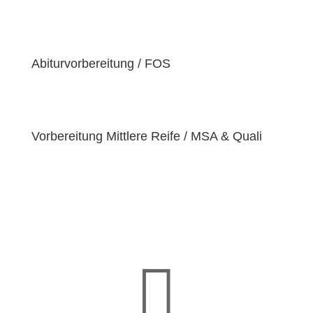
der Überzeugung sind, dass jeder Schüler
einzigartige
Bedürfnisse
hat. Deshalb sind wir
bestrebt, diese Bedürfnisse zu erfüllen und unseren
Schülern dabei zu helfen, ihre
Fähigkeiten und
Abiturvorbereitung / FOS
Talente
zu entfalten.
Vorbereitung Mittlere Reife / MSA & Quali
