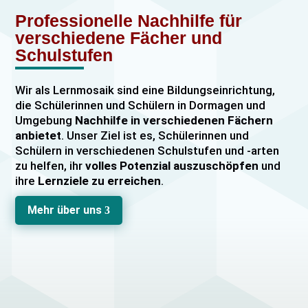
Professionelle Nachhilfe für
verschiedene Fächer und
Schulstufen
Wir als Lernmosaik sind eine Bildungseinrichtung,
die Schülerinnen und Schülern in Dormagen und
Umgebung
Nachhilfe in verschiedenen Fächern
anbietet
. Unser Ziel ist es, Schülerinnen und
Schülern in verschiedenen Schulstufen und -arten
zu helfen, ihr
volles Potenzial auszuschöpfen
und
ihre
Lernziele zu erreichen
.
Unser Nachhilfeangebot umfasst
Einzelnachhilfe
Mehr über uns
3
sowie
Gruppennachhilfe
für verschiedene Fächer,
darunter
Mathematik, Englisch und Deutsch
viele
mehr. Unsere Lehrkräfte sind hochqualifiziert und
verfügen über
umfangreiche Erfahrung
im
Unterrichten von Schülerinnen und Schülern jeden
Alters und jeder Leistungsstufe. Wir bieten auch