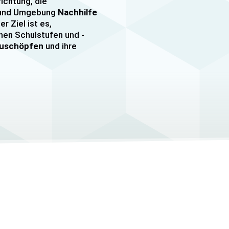
richtung, die
n und Umgebung
Nachhilfe
er Ziel ist es,
nen Schulstufen und -
szuschöpfen
und ihre
nachhilfe
sowie
er, darunter
e mehr. Unsere Lehrkräfte
mfangreiche Erfahrung
hülern jeden Alters und
ezielle
eitungskurse sowie
/MSA und Quali
an.
elle Betreuung
, um den
Schüler gerecht zu
auf die Bedürfnisse und
 Schüler abgestimmt und
helfen, ihre
Lernziele zu