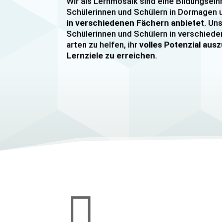
Wir als Lernmosaik sind eine Bildungsein
Schülerinnen und Schülern in Dormage
in verschiedenen Fächern anbietet
. Uns
Schülerinnen und Schülern in verschiede
arten zu helfen, ihr
volles Potenzial au
Lernziele zu erreichen
.
Unser Nachhilfeangebot umfasst
Einzel
Gruppennachhilfe
für verschiedene Fäch
Mathematik, Englisch und Deutsch
viel
sind hochqualifiziert und verfügen über
u
im Unterrichten von Schülerinnen und Sc
jeder Leistungsstufe. Wir bieten auch
sp
Abiturvorbereitungskurse, FOS-Vorber
Vorbereitungskurse für Mittlere Reife
Wir legen großen Wert auf eine
individu
Bedürfnissen unserer Schülerinnen und 
werden. Unsere Nachhilfeangebote sind 

den Lernstand unserer Schülerinnen und
zielen darauf ab, ihnen effektiv dabei zu 