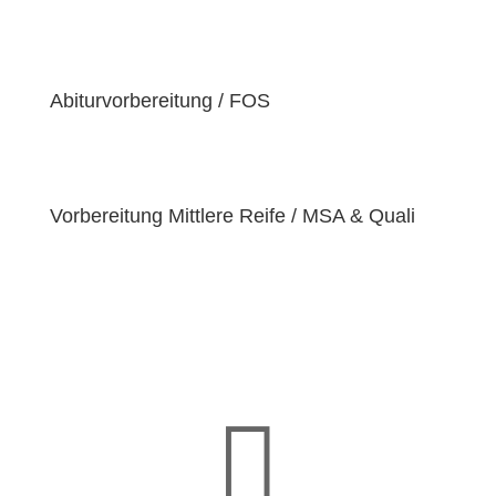
der Überzeugung sind, dass jeder Schüler
einzigartige
Bedürfnisse
hat. Deshalb sind wir
bestrebt, diese Bedürfnisse zu erfüllen und unseren
Schülern dabei zu helfen, ihre
Fähigkeiten und
Abiturvorbereitung / FOS
Talente
zu entfalten.
Vorbereitung Mittlere Reife / MSA & Quali
