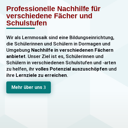
Professionelle Nachhilfe für
verschiedene Fächer und
Schulstufen
Wir als Lernmosaik sind eine Bildungseinrichtung,
die Schülerinnen und Schülern in Dormagen und
Umgebung
Nachhilfe in verschiedenen Fächern
anbietet
. Unser Ziel ist es, Schülerinnen und
Schülern in verschiedenen Schulstufen und -arten
zu helfen, ihr
volles Potenzial auszuschöpfen
und
ihre
Lernziele zu erreichen
.
Unser Nachhilfeangebot umfasst
Einzelnachhilfe
Mehr über uns
3
sowie
Gruppennachhilfe
für verschiedene Fächer,
darunter
Mathematik, Englisch und Deutsch
viele
mehr. Unsere Lehrkräfte sind hochqualifiziert und
verfügen über
umfangreiche Erfahrung
im
Unterrichten von Schülerinnen und Schülern jeden
Alters und jeder Leistungsstufe. Wir bieten auch