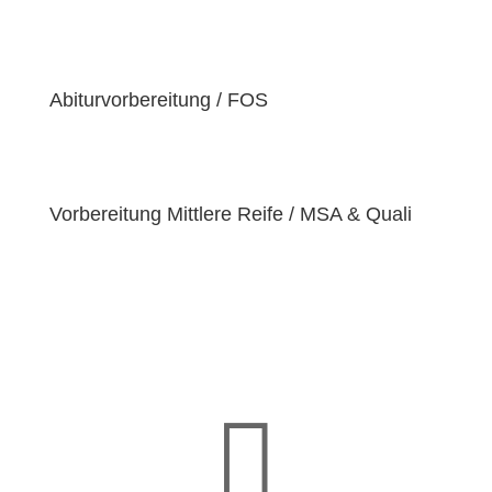
der Überzeugung sind, dass jeder Schüler
einzigartige
Bedürfnisse
hat. Deshalb sind wir
bestrebt, diese Bedürfnisse zu erfüllen und unseren
Schülern dabei zu helfen, ihre
Fähigkeiten und
Abiturvorbereitung / FOS
Talente
zu entfalten.
Vorbereitung Mittlere Reife / MSA & Quali
