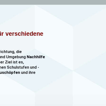
für verschiedene
richtung, die
n und Umgebung
Nachhilfe
er Ziel ist es,
nen Schulstufen und -
szuschöpfen
und ihre
nachhilfe
sowie
er, darunter
e mehr. Unsere Lehrkräfte
mfangreiche Erfahrung