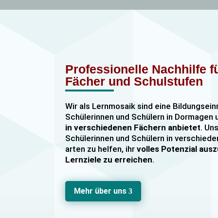
Professionelle Nachhilfe 
Fächer und Schulstufen
Wir als Lernmosaik sind eine Bildungsein
Schülerinnen und Schülern in Dormage
in verschiedenen Fächern anbietet
. Uns
Schülerinnen und Schülern in verschiede
arten zu helfen, ihr
volles Potenzial au
Lernziele zu erreichen
.
Unser Nachhilfeangebot umfasst
Einzel
Gruppennachhilfe
für verschiedene Fäch
Mehr über uns
3
Mathematik, Englisch und Deutsch
viel
sind hochqualifiziert und verfügen über
u