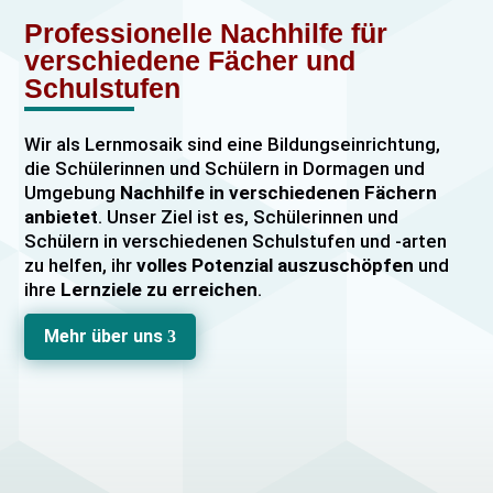
Professionelle Nachhilfe für
verschiedene Fächer und
Schulstufen
Wir als Lernmosaik sind eine Bildungseinrichtung,
die Schülerinnen und Schülern in Dormagen und
Umgebung
Nachhilfe in verschiedenen Fächern
anbietet
. Unser Ziel ist es, Schülerinnen und
Schülern in verschiedenen Schulstufen und -arten
zu helfen, ihr
volles Potenzial auszuschöpfen
und
ihre
Lernziele zu erreichen
.
Unser Nachhilfeangebot umfasst
Einzelnachhilfe
Mehr über uns
3
sowie
Gruppennachhilfe
für verschiedene Fächer,
darunter
Mathematik, Englisch und Deutsch
viele
mehr. Unsere Lehrkräfte sind hochqualifiziert und
verfügen über
umfangreiche Erfahrung
im
Unterrichten von Schülerinnen und Schülern jeden
Alters und jeder Leistungsstufe. Wir bieten auch