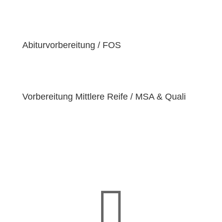
der Überzeugung sind, dass jeder Schüler
einzigartige
Bedürfnisse
hat. Deshalb sind wir
bestrebt, diese Bedürfnisse zu erfüllen und unseren
Schülern dabei zu helfen, ihre
Fähigkeiten und
Abiturvorbereitung / FOS
Talente
zu entfalten.
Vorbereitung Mittlere Reife / MSA & Quali
