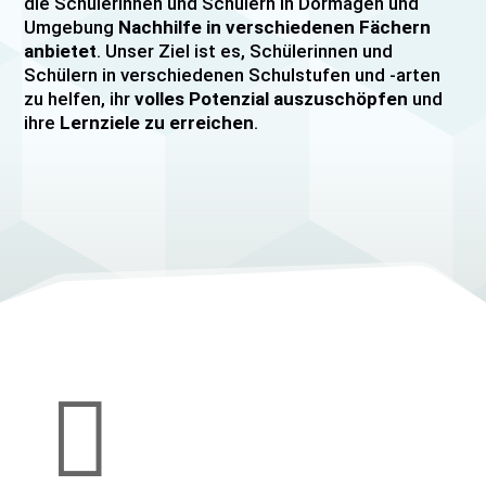
die Schülerinnen und Schülern in Dormagen und
Umgebung
Nachhilfe in verschiedenen Fächern
anbietet
. Unser Ziel ist es, Schülerinnen und
Schülern in verschiedenen Schulstufen und -arten
zu helfen, ihr
volles Potenzial auszuschöpfen
und
ihre
Lernziele zu erreichen
.
Unser Nachhilfeangebot umfasst
Einzelnachhilfe
sowie
Gruppennachhilfe
für verschiedene Fächer,
darunter
Mathematik, Englisch und Deutsch
viele
mehr. Unsere Lehrkräfte sind hochqualifiziert und
verfügen über
umfangreiche Erfahrung
im
Unterrichten von Schülerinnen und Schülern jeden
Alters und jeder Leistungsstufe. Wir bieten auch
spezielle Abiturvorbereitungskurse, FOS-
Vorbereitungskurse sowie Vorbereitungskurse für
Mittlere Reife/MSA und Quali
an.

Wir legen großen Wert auf eine
individuelle
Betreuung
, um den Bedürfnissen unserer
Schülerinnen und Schüler gerecht zu werden.