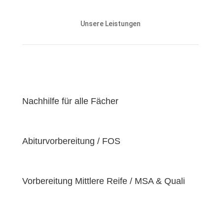
Unsere Nachhilfeangebote sind auf die Bedürfnisse
und den Lernstand unserer Schülerinnen und
Unsere Leistungen
Schüler abgestimmt und zielen darauf ab, ihnen
effektiv dabei zu helfen, ihre
Lernziele zu
erreichen
.
Unser Ziel ist es, unseren Schülerinnen und Schülern
eine
hochwertige
und
erschwingliche
Lernerfahrung zu bieten, indem wir kontinuierlich an
der Verbesserung unserer Einrichtung und der
Nachhilfe für alle Fächer
Optimierung unserer Services arbeiten. Wir sind
stolz darauf, unsere Schülerinnen und Schüler dabei
zu unterstützen, ihr volles Potenzial zu entfalten
Abiturvorbereitung / FOS
und ihre individuellen Lernziele zu erreichen, da wir
der Überzeugung sind, dass jeder Schüler
einzigartige
Bedürfnisse
hat. Deshalb sind wir
bestrebt, diese Bedürfnisse zu erfüllen und unseren
Vorbereitung Mittlere Reife / MSA & Quali
Schülern dabei zu helfen, ihre
Fähigkeiten und
Talente
zu entfalten.