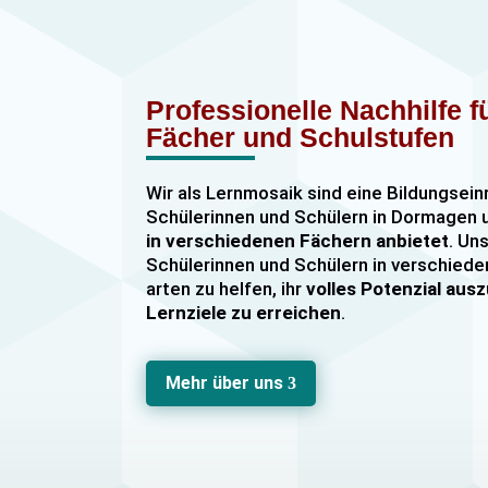
Professionelle Nachhilfe 
Fächer und Schulstufen
Wir als Lernmosaik sind eine Bildungsein
Schülerinnen und Schülern in Dormage
in verschiedenen Fächern anbietet
. Uns
Schülerinnen und Schülern in verschiede
arten zu helfen, ihr
volles Potenzial au
Lernziele zu erreichen
.
Unser Nachhilfeangebot umfasst
Einzel
Gruppennachhilfe
für verschiedene Fäch
Mehr über uns
3
Mathematik, Englisch und Deutsch
viel
sind hochqualifiziert und verfügen über
u
im Unterrichten von Schülerinnen und Sc
jeder Leistungsstufe. Wir bieten auch
sp