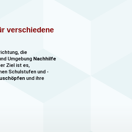
für verschiedene
richtung, die
n und Umgebung
Nachhilfe
er Ziel ist es,
nen Schulstufen und -
szuschöpfen
und ihre
nachhilfe
sowie
er, darunter
e mehr. Unsere Lehrkräfte
mfangreiche Erfahrung
hülern jeden Alters und
ezielle