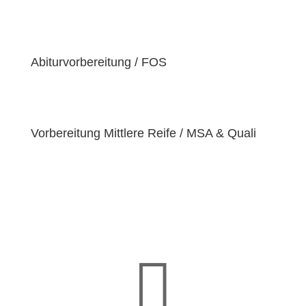
der Überzeugung sind, dass jeder Schüler
einzigartige
Bedürfnisse
hat. Deshalb sind wir
bestrebt, diese Bedürfnisse zu erfüllen und unseren
Schülern dabei zu helfen, ihre
Fähigkeiten und
Abiturvorbereitung / FOS
Talente
zu entfalten.
Vorbereitung Mittlere Reife / MSA & Quali
