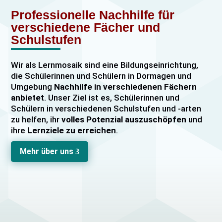
Professionelle Nachhilfe für
verschiedene Fächer und
Schulstufen
Wir als Lernmosaik sind eine Bildungseinrichtung,
die Schülerinnen und Schülern in Dormagen und
Umgebung
Nachhilfe in verschiedenen Fächern
anbietet
. Unser Ziel ist es, Schülerinnen und
Schülern in verschiedenen Schulstufen und -arten
zu helfen, ihr
volles Potenzial auszuschöpfen
und
ihre
Lernziele zu erreichen
.
Unser Nachhilfeangebot umfasst
Einzelnachhilfe
Mehr über uns
3
sowie
Gruppennachhilfe
für verschiedene Fächer,
darunter
Mathematik, Englisch und Deutsch
viele
mehr. Unsere Lehrkräfte sind hochqualifiziert und
verfügen über
umfangreiche Erfahrung
im
Unterrichten von Schülerinnen und Schülern jeden
Alters und jeder Leistungsstufe. Wir bieten auch