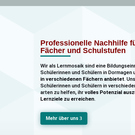
Professionelle Nachhilfe 
Fächer und Schulstufen
Wir als Lernmosaik sind eine Bildungsein
Schülerinnen und Schülern in Dormage
in verschiedenen Fächern anbietet
. Uns
Schülerinnen und Schülern in verschiede
arten zu helfen, ihr
volles Potenzial au
Lernziele zu erreichen
.
Unser Nachhilfeangebot umfasst
Einzel
Gruppennachhilfe
für verschiedene Fäch
Mehr über uns
3
Mathematik, Englisch und Deutsch
viel
sind hochqualifiziert und verfügen über
u