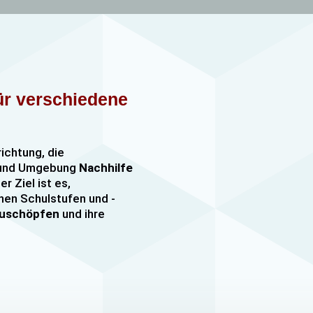
für verschiedene
richtung, die
n und Umgebung
Nachhilfe
er Ziel ist es,
nen Schulstufen und -
szuschöpfen
und ihre
nachhilfe
sowie
er, darunter
e mehr. Unsere Lehrkräfte
mfangreiche Erfahrung