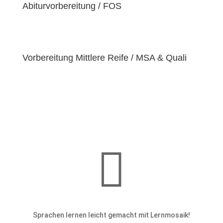
einzigartige
Abiturvorbereitung / FOS
Bedürfnisse
hat. Deshalb sind wir
bestrebt, diese Bedürfnisse zu erfüllen und unseren
Schülern dabei zu helfen, ihre
Fähigkeiten und
Talente
zu entfalten.
Vorbereitung Mittlere Reife / MSA & Quali

Sprachen lernen leicht gemacht mit Lernmosaik!