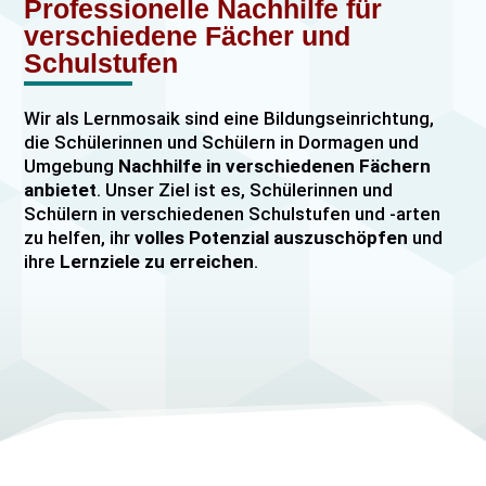
Professionelle Nachhilfe für
verschiedene Fächer und
Schulstufen
Wir als Lernmosaik sind eine Bildungseinrichtung,
die Schülerinnen und Schülern in Dormagen und
Umgebung
Nachhilfe in verschiedenen Fächern
anbietet
. Unser Ziel ist es, Schülerinnen und
Schülern in verschiedenen Schulstufen und -arten
zu helfen, ihr
volles Potenzial auszuschöpfen
und
ihre
Lernziele zu erreichen
.
Unser Nachhilfeangebot umfasst
Einzelnachhilfe
sowie
Gruppennachhilfe
für verschiedene Fächer,
darunter
Mathematik, Englisch und Deutsch
viele
mehr. Unsere Lehrkräfte sind hochqualifiziert und
verfügen über
umfangreiche Erfahrung
im
Unterrichten von Schülerinnen und Schülern jeden
Alters und jeder Leistungsstufe. Wir bieten auch
spezielle Abiturvorbereitungskurse, FOS-