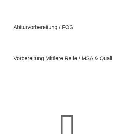
der Überzeugung sind, dass jeder Schüler
einzigartige
Bedürfnisse
hat. Deshalb sind wir
bestrebt, diese Bedürfnisse zu erfüllen und unseren
Schülern dabei zu helfen, ihre
Fähigkeiten und
Abiturvorbereitung / FOS
Talente
zu entfalten.
Vorbereitung Mittlere Reife / MSA & Quali
