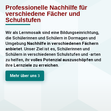
Professionelle Nachhilfe für
verschiedene Fächer und
Schulstufen
Wir als Lernmosaik sind eine Bildungseinrichtung,
die Schülerinnen und Schülern in Dormagen und
Umgebung
Nachhilfe in verschiedenen Fächern
anbietet
. Unser Ziel ist es, Schülerinnen und
Schülern in verschiedenen Schulstufen und -arten
zu helfen, ihr
volles Potenzial auszuschöpfen
und
ihre
Lernziele zu erreichen
.
Unser Nachhilfeangebot umfasst
Einzelnachhilfe
Mehr über uns
3
sowie
Gruppennachhilfe
für verschiedene Fächer,
darunter
Mathematik, Englisch und Deutsch
viele
mehr. Unsere Lehrkräfte sind hochqualifiziert und
verfügen über
umfangreiche Erfahrung
im
Unterrichten von Schülerinnen und Schülern jeden
Alters und jeder Leistungsstufe. Wir bieten auch