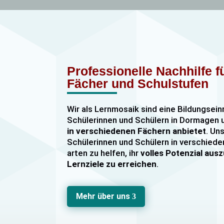
Professionelle Nachhilfe 
Fächer und Schulstufen
Wir als Lernmosaik sind eine Bildungsein
Schülerinnen und Schülern in Dormage
in verschiedenen Fächern anbietet
. Uns
Schülerinnen und Schülern in verschiede
arten zu helfen, ihr
volles Potenzial au
Lernziele zu erreichen
.
Unser Nachhilfeangebot umfasst
Einzel
Gruppennachhilfe
für verschiedene Fäch
Mehr über uns
3
Mathematik, Englisch und Deutsch
viel
sind hochqualifiziert und verfügen über
u