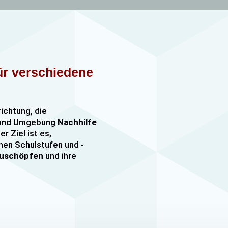
für verschiedene
richtung, die
n und Umgebung
Nachhilfe
er Ziel ist es,
nen Schulstufen und -
szuschöpfen
und ihre
nachhilfe
sowie
er, darunter
e mehr. Unsere Lehrkräfte
mfangreiche Erfahrung