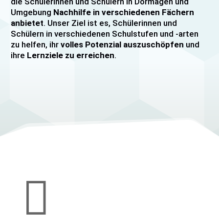
die Schülerinnen und Schülern in Dormagen und
Umgebung
Nachhilfe in verschiedenen Fächern
anbietet
. Unser Ziel ist es, Schülerinnen und
Schülern in verschiedenen Schulstufen und -arten
zu helfen, ihr
volles Potenzial auszuschöpfen
und
ihre
Lernziele zu erreichen
.
Unser Nachhilfeangebot umfasst
Einzelnachhilfe
sowie
Gruppennachhilfe
für verschiedene Fächer,
darunter
Mathematik, Englisch und Deutsch
viele
mehr. Unsere Lehrkräfte sind hochqualifiziert und
verfügen über
umfangreiche Erfahrung
im
Unterrichten von Schülerinnen und Schülern jeden
Alters und jeder Leistungsstufe. Wir bieten auch
spezielle Abiturvorbereitungskurse, FOS-
Vorbereitungskurse sowie Vorbereitungskurse für
Mittlere Reife/MSA und Quali
an.

Wir legen großen Wert auf eine
individuelle
Betreuung
, um den Bedürfnissen unserer
Schülerinnen und Schüler gerecht zu werden.