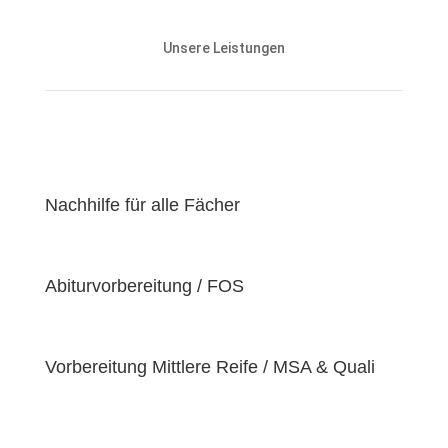
Unsere Nachhilfeangebote sind auf die Bedürfnisse
und den Lernstand unserer Schülerinnen und
Unsere Leistungen
Schüler abgestimmt und zielen darauf ab, ihnen
effektiv dabei zu helfen, ihre
Lernziele zu
erreichen
.
Unser Ziel ist es, unseren Schülerinnen und Schülern
eine
hochwertige
und
erschwingliche
Lernerfahrung zu bieten, indem wir kontinuierlich an
der Verbesserung unserer Einrichtung und der
Nachhilfe für alle Fächer
Optimierung unserer Services arbeiten. Wir sind
stolz darauf, unsere Schülerinnen und Schüler dabei
zu unterstützen, ihr volles Potenzial zu entfalten
Abiturvorbereitung / FOS
und ihre individuellen Lernziele zu erreichen, da wir
der Überzeugung sind, dass jeder Schüler
einzigartige
Bedürfnisse
hat. Deshalb sind wir
bestrebt, diese Bedürfnisse zu erfüllen und unseren
Vorbereitung Mittlere Reife / MSA & Quali
Schülern dabei zu helfen, ihre
Fähigkeiten und
Talente
zu entfalten.