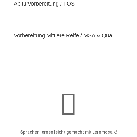
einzigartige
Abiturvorbereitung / FOS
Bedürfnisse
hat. Deshalb sind wir
bestrebt, diese Bedürfnisse zu erfüllen und unseren
Schülern dabei zu helfen, ihre
Fähigkeiten und
Talente
zu entfalten.
Vorbereitung Mittlere Reife / MSA & Quali

Sprachen lernen leicht gemacht mit Lernmosaik!