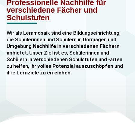
Professionelle Nachhilfe für
verschiedene Fächer und
Schulstufen
Wir als Lernmosaik sind eine Bildungseinrichtung,
die Schülerinnen und Schülern in Dormagen und
Umgebung
Nachhilfe in verschiedenen Fächern
anbietet
. Unser Ziel ist es, Schülerinnen und
Schülern in verschiedenen Schulstufen und -arten
zu helfen, ihr
volles Potenzial auszuschöpfen
und
ihre
Lernziele zu erreichen
.
Unser Nachhilfeangebot umfasst
Einzelnachhilfe
sowie
Gruppennachhilfe
für verschiedene Fächer,
darunter
Mathematik, Englisch und Deutsch
viele
mehr. Unsere Lehrkräfte sind hochqualifiziert und
verfügen über
umfangreiche Erfahrung
im
Unterrichten von Schülerinnen und Schülern jeden
Alters und jeder Leistungsstufe. Wir bieten auch
spezielle Abiturvorbereitungskurse, FOS-