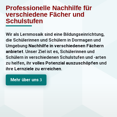
Professionelle Nachhilfe für
verschiedene Fächer und
Schulstufen
Wir als Lernmosaik sind eine Bildungseinrichtung,
die Schülerinnen und Schülern in Dormagen und
Umgebung
Nachhilfe in verschiedenen Fächern
anbietet
. Unser Ziel ist es, Schülerinnen und
Schülern in verschiedenen Schulstufen und -arten
zu helfen, ihr
volles Potenzial auszuschöpfen
und
ihre
Lernziele zu erreichen
.
Unser Nachhilfeangebot umfasst
Einzelnachhilfe
Mehr über uns
3
sowie
Gruppennachhilfe
für verschiedene Fächer,
darunter
Mathematik, Englisch und Deutsch
viele
mehr. Unsere Lehrkräfte sind hochqualifiziert und
verfügen über
umfangreiche Erfahrung
im
Unterrichten von Schülerinnen und Schülern jeden
Alters und jeder Leistungsstufe. Wir bieten auch