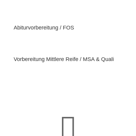
der Überzeugung sind, dass jeder Schüler
einzigartige
Bedürfnisse
hat. Deshalb sind wir
bestrebt, diese Bedürfnisse zu erfüllen und unseren
Schülern dabei zu helfen, ihre
Fähigkeiten und
Abiturvorbereitung / FOS
Talente
zu entfalten.
Vorbereitung Mittlere Reife / MSA & Quali
