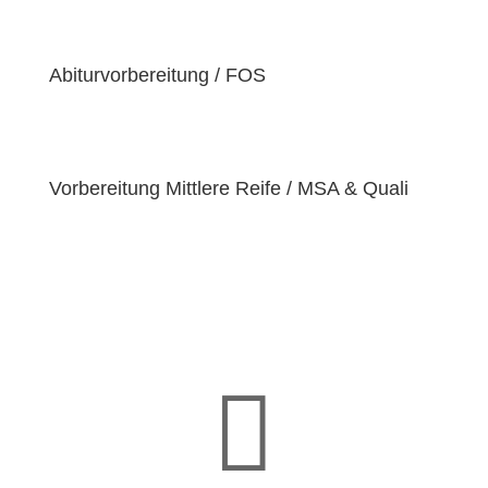
einzigartige
Bedürfnisse
hat. Deshalb sind wir
bestrebt, diese Bedürfnisse zu erfüllen und unseren
Schülern dabei zu helfen, ihre
Fähigkeiten und
Abiturvorbereitung / FOS
Talente
zu entfalten.
Vorbereitung Mittlere Reife / MSA & Quali
