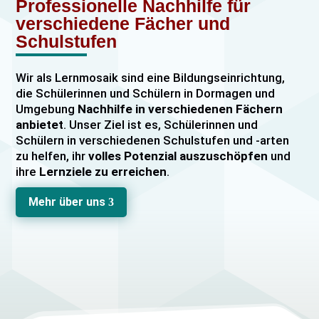
Professionelle Nachhilfe für
verschiedene Fächer und
Schulstufen
Wir als Lernmosaik sind eine Bildungseinrichtung,
die Schülerinnen und Schülern in Dormagen und
Umgebung
Nachhilfe in verschiedenen Fächern
anbietet
. Unser Ziel ist es, Schülerinnen und
Schülern in verschiedenen Schulstufen und -arten
zu helfen, ihr
volles Potenzial auszuschöpfen
und
ihre
Lernziele zu erreichen
.
Unser Nachhilfeangebot umfasst
Einzelnachhilfe
Mehr über uns
3
sowie
Gruppennachhilfe
für verschiedene Fächer,
darunter
Mathematik, Englisch und Deutsch
viele
mehr. Unsere Lehrkräfte sind hochqualifiziert und
verfügen über
umfangreiche Erfahrung
im
Unterrichten von Schülerinnen und Schülern jeden
Alters und jeder Leistungsstufe. Wir bieten auch
spezielle Abiturvorbereitungskurse, FOS-