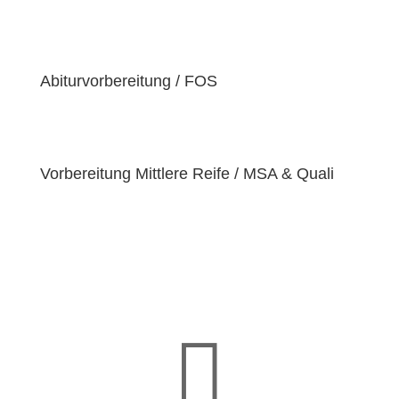
der Überzeugung sind, dass jeder Schüler
einzigartige
Bedürfnisse
hat. Deshalb sind wir
bestrebt, diese Bedürfnisse zu erfüllen und unseren
Schülern dabei zu helfen, ihre
Fähigkeiten und
Abiturvorbereitung / FOS
Talente
zu entfalten.
Vorbereitung Mittlere Reife / MSA & Quali
