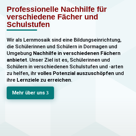
Professionelle Nachhilfe für
verschiedene Fächer und
Schulstufen
Wir als Lernmosaik sind eine Bildungseinrichtung,
die Schülerinnen und Schülern in Dormagen und
Umgebung
Nachhilfe in verschiedenen Fächern
anbietet
. Unser Ziel ist es, Schülerinnen und
Schülern in verschiedenen Schulstufen und -arten
zu helfen, ihr
volles Potenzial auszuschöpfen
und
ihre
Lernziele zu erreichen
.
Unser Nachhilfeangebot umfasst
Einzelnachhilfe
Mehr über uns
3
sowie
Gruppennachhilfe
für verschiedene Fächer,
darunter
Mathematik, Englisch und Deutsch
viele
mehr. Unsere Lehrkräfte sind hochqualifiziert und
verfügen über
umfangreiche Erfahrung
im
Unterrichten von Schülerinnen und Schülern jeden
Alters und jeder Leistungsstufe. Wir bieten auch