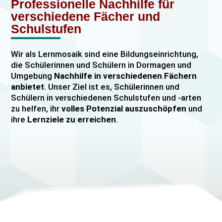
Professionelle Nachhilfe für
verschiedene Fächer und
Schulstufen
Wir als Lernmosaik sind eine Bildungseinrichtung,
die Schülerinnen und Schülern in Dormagen und
Umgebung
Nachhilfe in verschiedenen Fächern
anbietet
. Unser Ziel ist es, Schülerinnen und
Schülern in verschiedenen Schulstufen und -arten
zu helfen, ihr
volles Potenzial auszuschöpfen
und
ihre
Lernziele zu erreichen
.
Unser Nachhilfeangebot umfasst
Einzelnachhilfe
sowie
Gruppennachhilfe
für verschiedene Fächer,
darunter
Mathematik, Englisch und Deutsch
viele
mehr. Unsere Lehrkräfte sind hochqualifiziert und
verfügen über
umfangreiche Erfahrung
im
Unterrichten von Schülerinnen und Schülern jeden
Alters und jeder Leistungsstufe. Wir bieten auch
spezielle Abiturvorbereitungskurse, FOS-