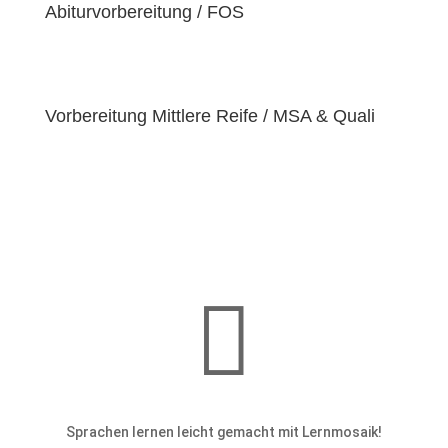
einzigartige
Abiturvorbereitung / FOS
Bedürfnisse
hat. Deshalb sind wir
bestrebt, diese Bedürfnisse zu erfüllen und unseren
Schülern dabei zu helfen, ihre
Fähigkeiten und
Talente
zu entfalten.
Vorbereitung Mittlere Reife / MSA & Quali

Sprachen lernen leicht gemacht mit Lernmosaik!