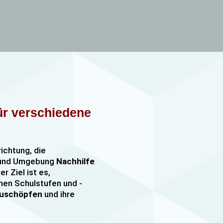
für verschiedene
richtung, die
n und Umgebung
Nachhilfe
er Ziel ist es,
nen Schulstufen und -
szuschöpfen
und ihre